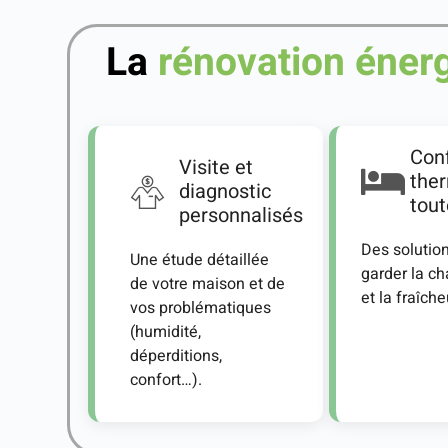
La
rénovation éner
Conf
Visite et
the
diagnostic
tout
personnalisés
Des solutio
Une étude détaillée
garder la cha
de votre maison et de
et la fraîche
vos problématiques
(humidité,
déperditions,
confort…).