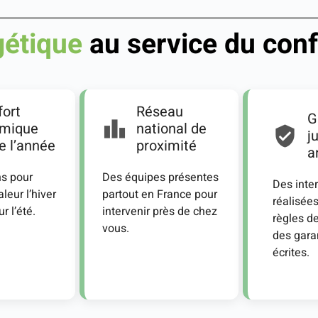
gétique
au service du conf
ort
Réseau
G
rmique
national de
j
e l’année
proximité
a
ns pour
Des équipes présentes
Des inte
leur l’hiver
partout en France pour
réalisée
ur l’été.
intervenir près de chez
règles de
vous.
des gara
écrites.