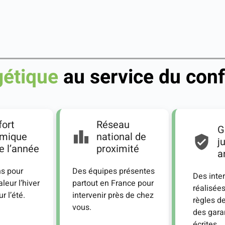
gétique
au service du conf
ort
Réseau
G
rmique
national de
j
e l’année
proximité
a
ns pour
Des équipes présentes
Des inte
leur l’hiver
partout en France pour
réalisée
ur l’été.
intervenir près de chez
règles de
vous.
des gara
écrites.