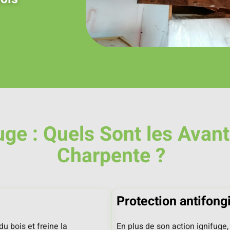
uge : Quels Sont les Avan
Charpente ?
Protection antifong
u bois et freine la
En plus de son action ignifug