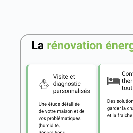
La
rénovation éner
Conf
Visite et
the
diagnostic
tout
personnalisés
Des solutio
Une étude détaillée
garder la cha
de votre maison et de
et la fraîche
vos problématiques
(humidité,
déperditions,