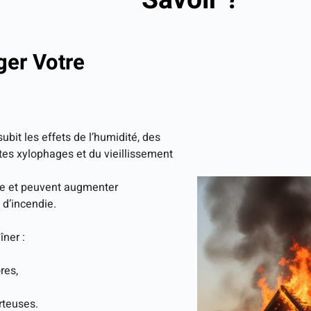
ger Votre
ubit les effets de l’humidité, des
tes xylophages et du vieillissement
ure et peuvent augmenter
 d’incendie.
îner :
res,
rteuses.